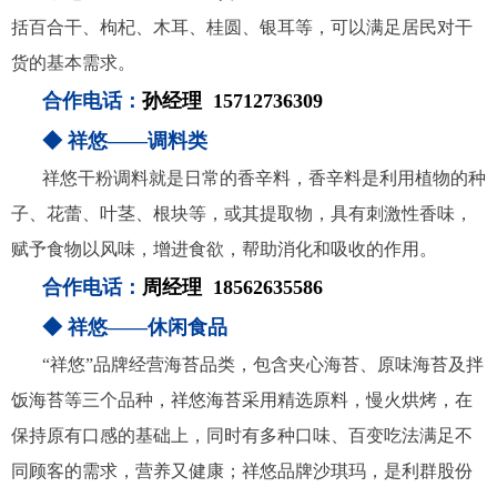
括百合干、枸杞、木耳、桂圆、银耳等，可以满足居民对干
货的基本需求。
合作电话：
孙经理 15712736309
◆ 祥悠——调料类
祥悠干粉调料就是日常的香辛料，香辛料是利用植物的种
子、花蕾、叶茎、根块等，或其提取物，具有刺激性香味，
赋予食物以风味，增进食欲，帮助消化和吸收的作用。
合作电话：
周经理 18562635586
◆ 祥悠——休闲食品
“祥悠”品牌经营海苔品类，包含夹心海苔、原味海苔及拌
饭海苔等三个品种，祥悠海苔采用精选原料，慢火烘烤，在
保持原有口感的基础上，同时有多种口味、百变吃法满足不
同顾客的需求，营养又健康；
祥悠品牌沙琪玛，是利群股份