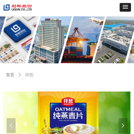
首页
ꄲ
祥悠
넳
넲