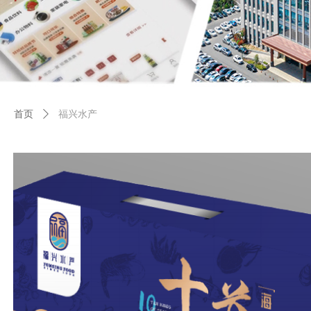
首页
ꄲ
福兴水产