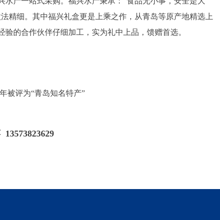
兴水产一站式采购。福兴水产秉承：“食品无小事，安全是大
做法精细。其中福兴礼盒更是上乘之作，从青岛等原产地精选上
经验的合作伙伴仔细加工，实为礼中上品，馈赠首选。
三年被评为“青岛知名特产”
13573823629