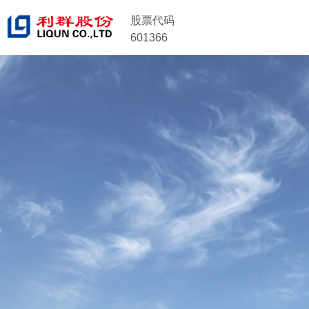
股票代码
601366