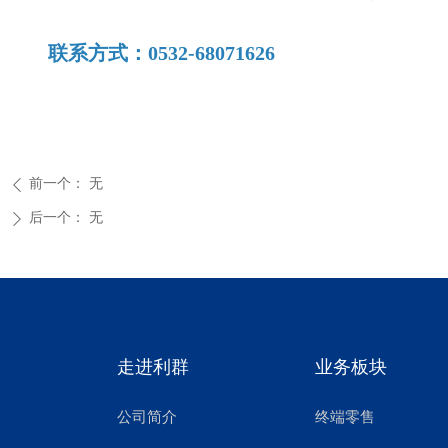
联系方式：0532-68071626
前一个：
无
ꄴ
后一个：
无
ꄲ
走进利群
业务板块
公司简介
终端零售