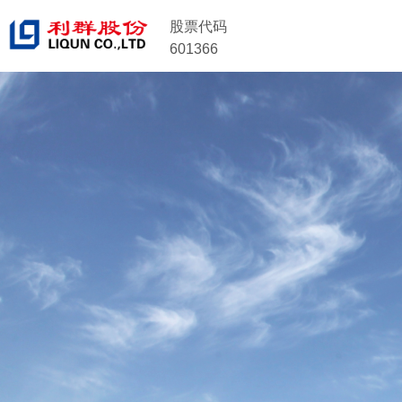
股票代码
601366