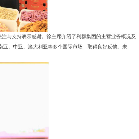
关注与支持表示感谢。徐主席介绍了利群集团的主营业务概况及
南亚、中亚、澳大利亚等多个国际市场，取得良好反馈。未