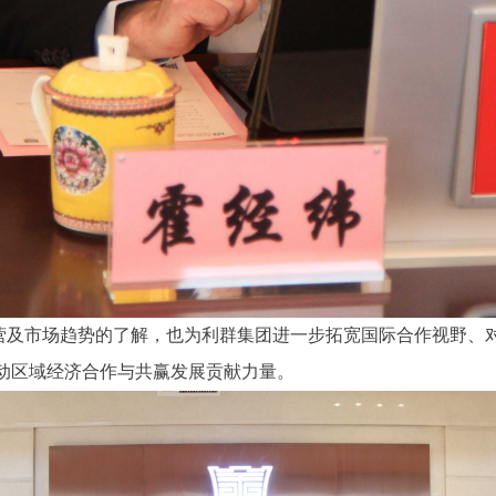
营及市场趋势的了解，也为利群集团进一步拓宽国际合作视野、
动区域经济合作与共赢发展贡献力量。