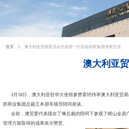
首页
ꄲ
澳大利亚贸易委员会代表团一行莅临利群集团考察交流
澳大利亚贸
月
日，澳大利亚驻华大使馆参赞霍经纬率澳大利亚贸易
3
18
群商业集团总裁王本朋等领导陪同座谈。
会前，澳贸委代表团在丁琳总裁的陪同下参观了崂山金鼎
管理方面取得的成果表示赞赏。