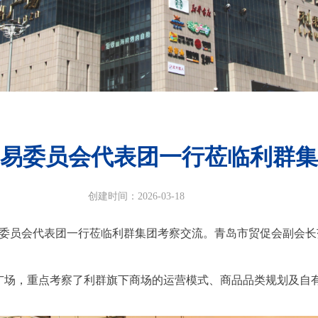
易委员会代表团一行莅临利群集
创建时间：
2026-03-18
委员会代表团一行莅临利群集团考察交流。青岛市贸促会副会长
广场，重点考察了利群旗下商场的运营模式、商品品类规划及自