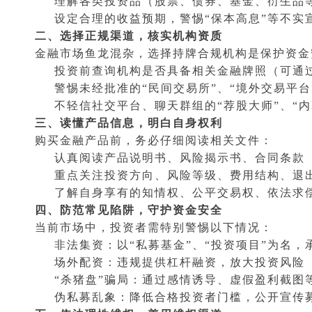
理解各类投资品（股票、债券、基金、衍生品
设定合理的收益预期，警惕“保本高息”等不实
二、选择正规渠道，核实机构资质
金融市场鱼龙混杂，选择持牌合规机构是保护资金
投资前查询机构是否具备相关金融牌照（可通
警惕未经批准的“民间交易所”、“境外交易平台
不轻信社交平台、聊天群组的“荐股大师”、“内
三、读懂产品信息，明白自身权利
购买金融产品前，务必仔细阅读相关文件：
认真阅读产品说明书、风险揭示书、合同条款
重点关注投资方向、风险等级、费用结构、退
了解自身享有的知情权、公平交易权、依法求
四、防范常见陷阱，守护资金安全
当前市场中，投资者需特别警惕以下情况：
非法集资：以“私募基金”、“投资项目”为名，
场外配资：违规提供杠杆融资，放大投资风险
“杀猪盘”骗局：通过感情诱导、虚假盈利截图
伪私募乱象：降低合格投资者门槛，公开宣传