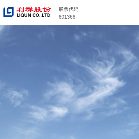
股票代码
601366