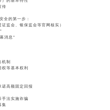
等）的基本特性
宣传
安全的第一步：
过证监会、银保监会等官网核实）
”
幕消息”
出机制
偿权等基本权利
承诺高额固定回报
等手法实施诈骗
募集